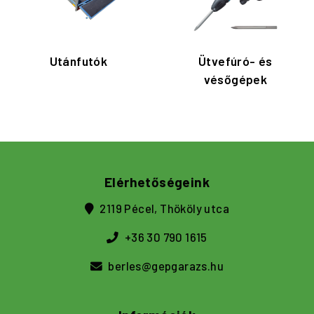
Utánfutók
Ütvefúró- és
vésőgépek
Elérhetőségeink
2119 Pécel, Thököly utca
+36 30 790 1615
berles@gepgarazs.hu