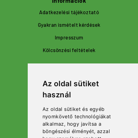
Információk
Adatkezelési tájékoztató
Gyakran ismételt kérdések
Impresszum
Kölcsönzési feltételek
Navigáció
Az oldal sütiket
Bérelhető eszközök, gépek
használ
Kapcsolat
Az oldal sütiket és egyéb
Kezdőlap
nyomkövető technológiákat
alkalmaz, hogy javítsa a
Rólunk
böngészési élményét, azzal