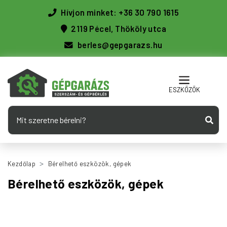
Hívjon minket: +36 30 790 1615
2119 Pécel, Thököly utca
berles@gepgarazs.hu
ESZKÖZÖK
Kezdőlap
Bérelhető eszközök, gépek
Bérelhető eszközök, gépek