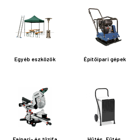
Egyéb eszközök
Építőipari gépek
Faipari- és tüzifa
Hűtés, Fűtés,