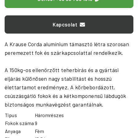
Kapcsolat
A Krause Corda alumínium támasztó létra szorosan
peremezett fok és szárkapcsolattal rendelkezik.
A 150kg-os ellenőrzött teherbírás és a gyártási
eljárás különösen nagy stabilitást és hosszú
élettartamot eredményez. A körbebordázott,
csúszásgátló fokok és a kétkomponensű lábdugók
biztonságos munkavégzést garantálnak.
Típus
Háromrészes
Fokok száma
9
Anyaga
Fém