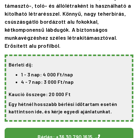
támasztó-, toló- és állólétraként is használható a
kitolható létrarésszel. Könnyű, nagy teherbírás,
csúszásgátló bordázott alu fokokkal,
kétkomponensű lábdugók. A biztonságos
munkavégzéshez széles létrakitámasztóval.
Erősített alu profilból.
Bérleti díj:
1 - 3 nap: 4 000 Ft/nap
4 - 7 nap: 3 000 Ft/nap
Kaució összege: 20 000 Ft
Egy hétnél hosszabb bérlési időtartam esetén
kattintson ide, és kérje egyedi ajánlatunkat.
Bérlés: +36 30 790 1615