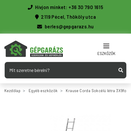
Hívjon minket: +36 30 790 1615
2119 Pécel, Thököly utca
berles@gepgarazs.hu
ESZKÖZÖK
Kezdőlap
Egyéb eszközök
Krause Corda Sokcélú létra 3X9fok