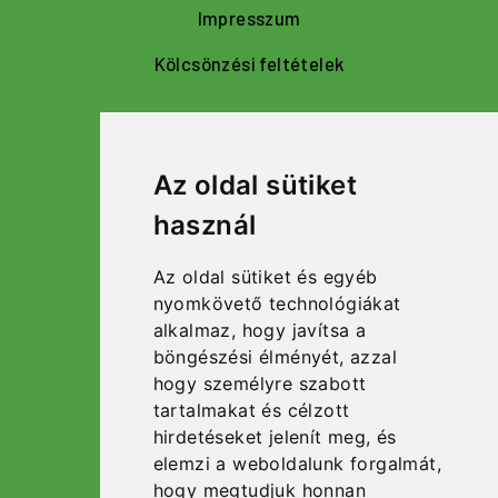
Impresszum
Kölcsönzési feltételek
Navigáció
Az oldal sütiket
Bérelhető eszközök, gépek
használ
Kapcsolat
Az oldal sütiket és egyéb
Kezdőlap
nyomkövető technológiákat
alkalmaz, hogy javítsa a
Rólunk
böngészési élményét, azzal
hogy személyre szabott
tartalmakat és célzott
Közösségi oldalaink
hirdetéseket jelenít meg, és
elemzi a weboldalunk forgalmát,
Facebook oldalunk
hogy megtudjuk honnan