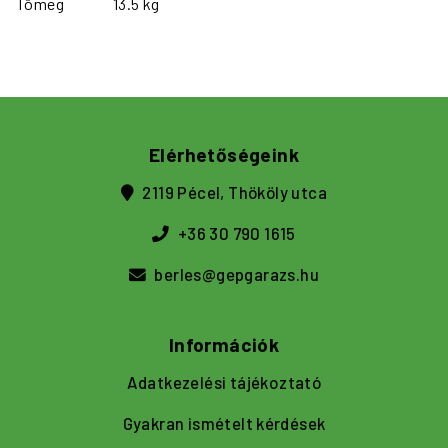
Tömeg
13.5 kg
Elérhetőségeink
2119 Pécel, Thököly utca
+36 30 790 1615
berles@gepgarazs.hu
Információk
Adatkezelési tájékoztató
Gyakran ismételt kérdések