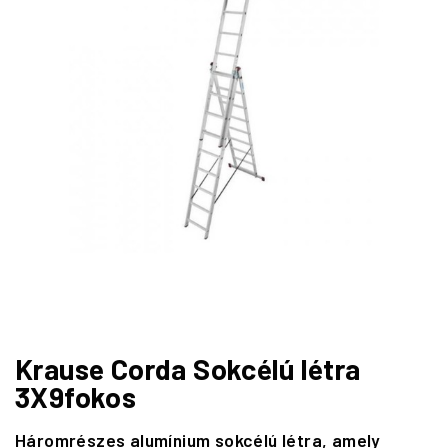
Krause Corda Sokcélú létra
3X9fokos
Háromrészes alumínium sokcélú létra, amely